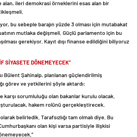
 alan, ileri demokrasi örneklerini esas alan bir
ikleşmeli.
iyor, bu sebeple barajın yüzde 3 olması için mutabakat
uatının mutlaka değişmeli. Güçlü parlamento için bu
lması gerekiyor. Kayıt dışı finanse edildiğini biliyoruz
İF SİYASETE DÖNEMEYECEK”
 Bülent Şahinalp, planlanan güçlendirilmiş
görev ve yetkilerini şöyle aktardı:
se karşı sorumluluğu olan bakanlar kurulu olacak.
uşturulacak, hakem rolünü gerçekleştirecek.
larak belirledik. Tarafsızlığı tam olmalı diye. Bu
umhurbaşkanı olan kişi varsa partisiyle ilişkisi
 dönemeyecek.”