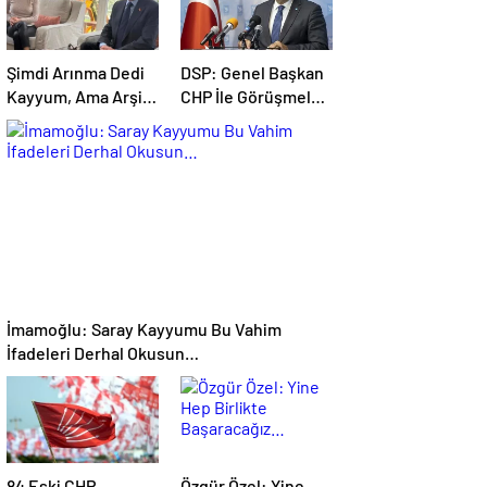
Şimdi Arınma Dedi
DSP: Genel Başkan
Kayyum, Ama Arşiv
CHP İle Görüşmeleri
Suçüstü Yakalandı…
Sabote Etti…
İmamoğlu: Saray Kayyumu Bu Vahim
İfadeleri Derhal Okusun…
84 Eski CHP
Özgür Özel: Yine