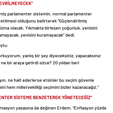
DEVRİLMEYECEK”
rilmiş parlamenter sistemin, normal parlamenter
etilmesi olduğunu belirterek “Güçlendirilmiş
zma olacak. Yıkmakta birleşen çoğunluk, yenisini
amayacak, yenisini kuramayacak” dedi.
uştu:
korkuyorum, yanlış bir şey diyeceksiniz, yapacaksınız
zi ne bir araya getirdi sizce? 20 yıldan beri
yın, ne halt ederlerse etsinler bu seçim güvenle
i hem milletvekilliği seçimini bizler kazanacağız.”
MENTER SİSTEME BENZETEREK YÖNETECEĞİZ”
masyon yasasına da değinen Erdem, “Enflasyon yüzde