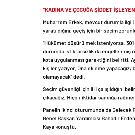
“KADINA VE ÇOCUĞA ŞİDDET İŞLEYEN
Muharrem Erkek, mevcut durumla ilgili bi
yaratıldığını, geçiş için bir seçim zorun
“Hükümet düşürülmek isteniyorsa, 301 m
durumda istikrarsızlık da engellenmiş 
kota uygulanması gerektiğini belirtti. 
kişiler yazıyor. Ona ekleme yapacağız; b
olamayacak” dedi.
Seçim güvenliği için il il çalışıldığını b
çıkacağız. Hiçbir iktidar sandığa rağme
Panelin ikinci oturumunda da Gelecek Pa
Genel Başkan Yardımcısı Bahadır Erdem
Kaya konuştu.