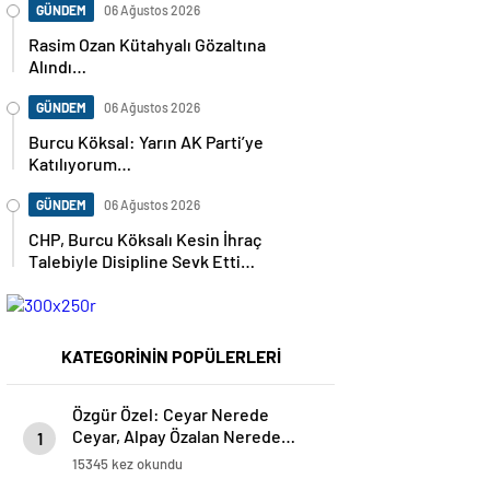
GÜNDEM
06 Ağustos 2026
Rasim Ozan Kütahyalı Gözaltına
Alındı…
GÜNDEM
06 Ağustos 2026
Burcu Köksal: Yarın AK Parti’ye
Katılıyorum…
GÜNDEM
06 Ağustos 2026
CHP, Burcu Köksalı Kesin İhraç
Talebiyle Disipline Sevk Etti…
KATEGORİNİN POPÜLERLERİ
Özgür Özel: Ceyar Nerede
Ceyar, Alpay Özalan Nerede…
1
15345 kez okundu