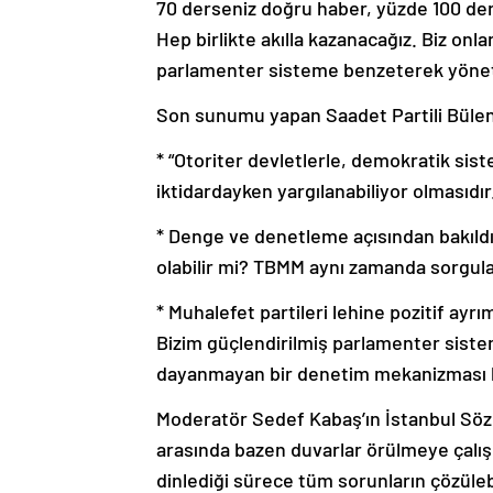
70 derseniz doğru haber, yüzde 100 der
Hep birlikte akılla kazanacağız. Biz onl
parlamenter sisteme benzeterek yönet
Son sunumu yapan Saadet Partili Bülent
* “Otoriter devletlerle, demokratik sis
iktidardayken yargılanabiliyor olmasıdır
* Denge ve denetleme açısından bakıldığ
olabilir mi? TBMM aynı zamanda sorgula
* Muhalefet partileri lehine pozitif ay
Bizim güçlendirilmiş parlamenter sist
dayanmayan bir denetim mekanizması 
Moderatör Sedef Kabaş’ın İstanbul Sözl
arasında bazen duvarlar örülmeye çalışı
dinlediği sürece tüm sorunların çözüleb