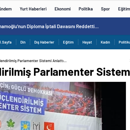
ündem
Yurt Haberleri
Ekonomi
Politika
Spor
Eğitim
an Kütahyalı Tutuklandı…
3.Sayfa
Din
Dış Haberler
Eğitim
Hayat
Kadın
Politik
çlendirilmiş Parlamenter Sistemi Anlattı…
dirilmiş Parlamenter Sistem