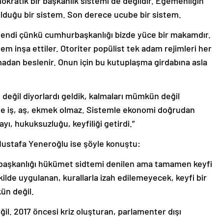
kratik bir başkanlık sistemi de değildir. Egemenliğin
s olduğu bir sistem. Son derece ucube bir sistem.
endi çünkü cumhurbaşkanlığı bizde yüce bir makamdır.
em inşa ettiler. Otoriter popülist tek adam rejimleri her
dan beslenir. Onun için bu kutuplaşma girdabına asla
 değil diyorlardı geldik, kalmaları mümkün değil
erde iş, aş, ekmek olmaz. Sistemle ekonomi doğrudan
yı, hukuksuzluğu, keyfiliği getirdi.”
Mustafa Yeneroğlu ise şöyle konuştu:
aşkanlığı hükümet sidtemi denilen ama tamamen keyfi
lde uygulanan, kurallarla izah edilemeyecek, keyfi bir
ün değil.
ğil. 2017 öncesi kriz oluşturan, parlamenter dışı