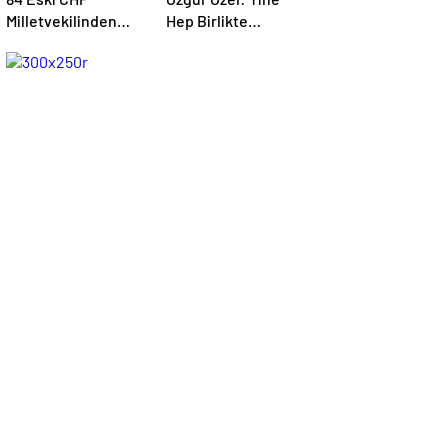
Milletvekilinden
Hep Birlikte
Daha Derhal
Başaracağız…
Kurultay Talebi…