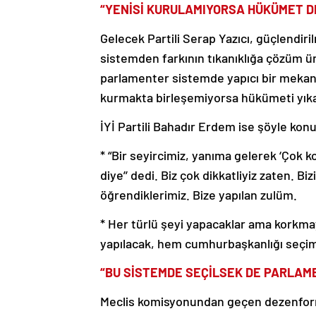
“YENİSİ KURULAMIYORSA HÜKÜMET 
Gelecek Partili Serap Yazıcı, güçlendi
sistemden farkının tıkanıklığa çözüm ür
parlamenter sistemde yapıcı bir mekani
kurmakta birleşemiyorsa hükümeti yık
İYİ Partili Bahadır Erdem ise şöyle kon
* “Bir seyircimiz, yanıma gelerek ‘Çok 
diye’’ dedi. Biz çok dikkatliyiz zaten. Bi
öğrendiklerimiz. Bize yapılan zulüm.
* Her türlü şeyi yapacaklar ama korkma
yapılacak, hem cumhurbaşkanlığı seçimin
“BU SİSTEMDE SEÇİLSEK DE PARLA
Meclis komisyonundan geçen dezenfor