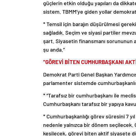
güçlerin etkin olduğu yapıları da dikkate
sistem. TBMM’ye giden yollar demokrat
* Temsil için barajın düşürülmesi gerek
sağladık. Seçim ve siyasi partiler mevz
şart. Siyasetin finansmanı sorununun aşı
şu anda.”
“GÖREVİ BİTEN CUMHURBAŞKANI AKT
Demokrat Parti Genel Başkan Yardımcısı
parlamenter sistemde cumhurbaşkanlığı 
* “Tarafsız bir cumhurbaşkanı ile mecli
Cumhurbaşkanı tarafsız bir yapıya kav
* Cumhurbaşkanlığı görev süresini 7 yıl o
nedenle yalnızca bir dönem seçilecek. C
kesilecek, görevi biten aktif siyasete