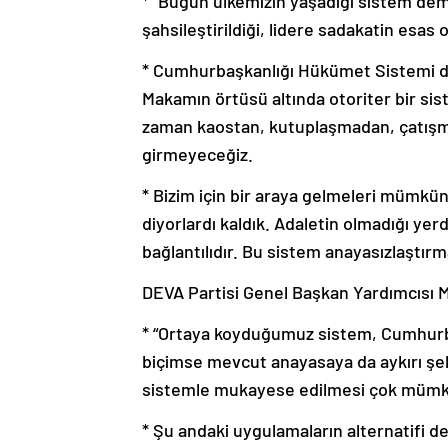
* “Bugün ülkemizin yaşadığı sistem demo
şahsileştirildiği, lidere sadakatin esa
* Cumhurbaşkanlığı Hükümet Sistemi d
Makamın örtüsü altında otoriter bir sist
zaman kaostan, kutuplaşmadan, çatışma
girmeyeceğiz.
* Bizim için bir araya gelmeleri mümkün
diyorlardı kaldık. Adaletin olmadığı y
bağlantılıdır. Bu sistem anayasızlaştırma
DEVA Partisi Genel Başkan Yardımcısı 
* “Ortaya koyduğumuz sistem, Cumhurb
biçimse mevcut anayasaya da aykırı şeki
sistemle mukayese edilmesi çok mümk
* Şu andaki uygulamaların alternatifi de