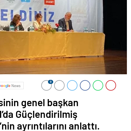
0
News
isinin genel başkan
l’da Güçlendirilmiş
in ayrıntılarını anlattı.