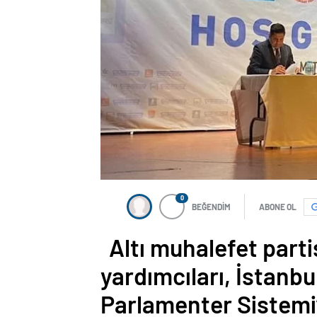
nakliyat
0
BEĞENDİM
ABONE OL
Altı muhalefet part
yardımcıları, İstanbu
Parlamenter Sistemi’n