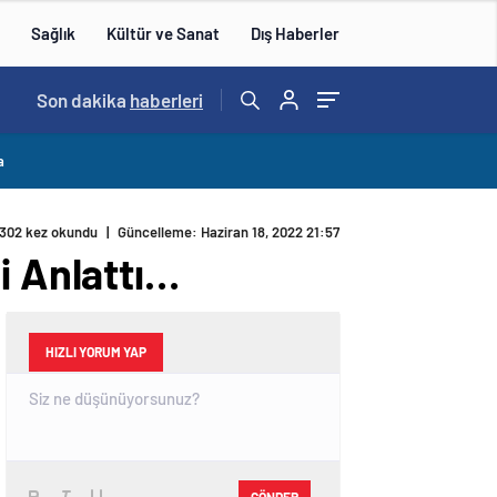
Sağlık
Kültür ve Sanat
Dış Haberler
09:14
Son dakika
/
İBB’ye Yeni Operasyon…
haberleri
a
302 kez okundu
|
Güncelleme: Haziran 18, 2022 21:57
i Anlattı…
HIZLI YORUM YAP
GÖNDER