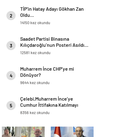
TİP’in Hatay Adayı Gökhan Zan
Oldu…
2
14150 kez okundu
Saadet Partisi Binasına
Kılıçdaroğlu’nun Posteri Asıldı…
3
12581 kez okundu
Muharrem İnce CHP’ye mi
Dönüyor?
4
9644 kez okundu
Çelebi,Muharrem İnce’ye
Cumhur İttifakına Katılmayı
5
Teklif Etmiş…
8356 kez okundu