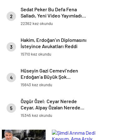
Sedat Peker Bu Defa Fena
Salladı, Yeni Video Yayımladı…
2
22362 kez okundu
Hakim, Erdoğan’ın Diplomasını
İsteyince Avukatları Reddi
3
Hakim İstedi…
15710 kez okundu
Hüseyin Gazi Cemevi’nden
Erdoğan’a Büyük Şok…
4
15643 kez okundu
Özgür Özel: Ceyar Nerede
Ceyar, Alpay Özalan Nerede…
5
15345 kez okundu