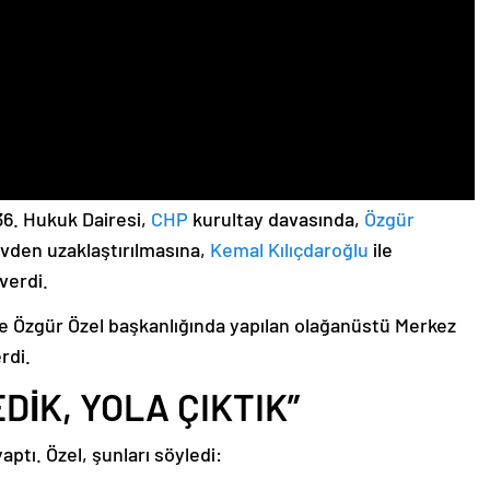
6. Hukuk Dairesi,
CHP
kurultay davasında,
Özgür
evden uzaklaştırılmasına,
Kemal Kılıçdaroğlu
ile
verdi.
e Özgür Özel başkanlığında yapılan olağanüstü Merkez
rdi.
EDİK, YOLA ÇIKTIK”
aptı. Özel, şunları söyledi: