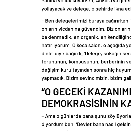
Yanına yolluk koyarken, Ankara’ya gider
yollayacak ve delege, o şehirde ikna edi
– Ben delegelerimizi buraya çağırırken 
onların vicdanına güvendim. Biz onları
beklenmedik, en organik, en kendiliğind
hatırlıyorum. O koca salon, o aşağıda y
dinle’ diye bağırdı. ‘Delege, sokağın ses
torununun, komşusunun, berberinin ve s
değişim kurultayından sonra hiç huyumuz 
yapmadık. Bizim sevincimizin, bizim gal
“O GECEKİ KAZANIMI
DEMOKRASİSİNİN K
– Ama o günlerde bana şunu söylüyorlard
diyordum ben, ‘Devlet bana nasıl gelsin