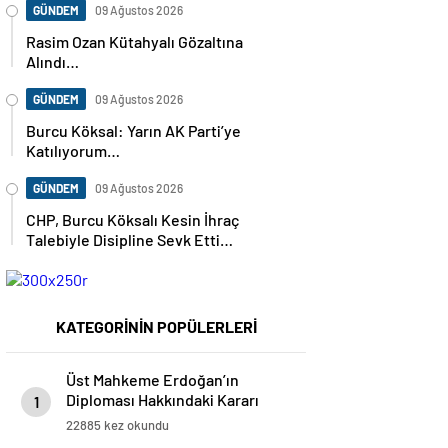
GÜNDEM
09 Ağustos 2026
Rasim Ozan Kütahyalı Gözaltına
Alındı…
GÜNDEM
09 Ağustos 2026
Burcu Köksal: Yarın AK Parti’ye
Katılıyorum…
GÜNDEM
09 Ağustos 2026
CHP, Burcu Köksalı Kesin İhraç
Talebiyle Disipline Sevk Etti…
KATEGORİNİN POPÜLERLERİ
Üst Mahkeme Erdoğan’ın
Diploması Hakkındaki Kararı
1
Kaldırdı…
22885 kez okundu