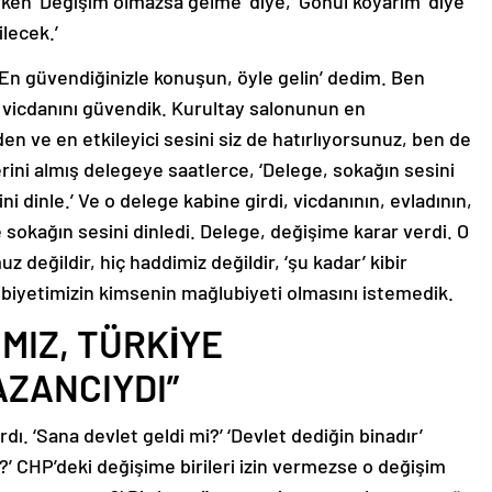
ken ‘Değişim olmazsa gelme’ diye, ‘Gönül koyarım’ diye
lecek.’
‘En güvendiğinizle konuşun, öyle gelin’ dedim. Ben
n vicdanını güvendik. Kurultay salonunun en
en ve en etkileyici sesini siz de hatırlıyorsunuz, ben de
erini almış delegeye saatlerce, ‘Delege, sokağın sesini
ini dinle.’ Ve o delege kabine girdi, vicdanının, evladının,
okağın sesini dinledi. Delege, değişime karar verdi. O
değildir, hiç haddimiz değildir, ‘şu kadar’ kibir
ibiyetimizin kimsenin mağlubiyeti olmasını istemedik.
MIZ, TÜRKİYE
AZANCIYDI”
ı. ‘Sana devlet geldi mi?’ ‘Devlet dediğin binadır’
?’ CHP’deki değişime birileri izin vermezse o değişim