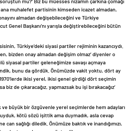
, soruştun mu?’ Biz bu müesses nizamın çarkına çomağı
e ana muhalefet partisinin kimseden icazet almadan,
 onayını almadan değişebileceğini ve Türkiye
cut Genel Başkanı’nı yarışla değiştirebileceğini bütün
inin, Türkiye’deki siyasi partiler rejiminin kazancıydı.
n, bizden onay almadan değişim olmaz’ diyenler o
lü siyasal partiler geleneğimize savaşı açmaya
ndik, bunu da gördük. Önümüzde vakit yoktu, dört ay
970’lerde ikisi yerel, ikisi genel girdiği dört seçimin
sa biz de çıkaracağız, yapmazsak bu işi bırakacağız’
k ve büyük bir özgüvenle yerel seçimlerde hem adayları
 duyduk, kötü sözü işittik ama duymadık, asla cevap
can sağlığı diledik. Önümüze baktık ve inandığımızı,