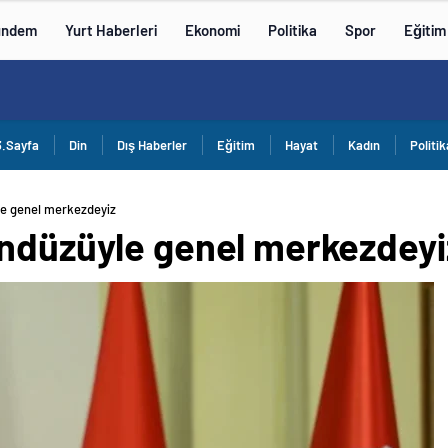
ündem
Yurt Haberleri
Ekonomi
Politika
Spor
Eğitim
3.Sayfa
Din
Dış Haberler
Eğitim
Hayat
Kadın
Politik
le genel merkezdeyiz
ündüzüyle genel merkezdeyi