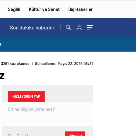
Sağlık
Kültür ve Sanat
Dış Haberler
Son dakika
haberleri
a
3261 kez okundu
|
Güncelleme: Mayıs 22, 2026 08:21
z
HIZLI YORUM YAP
GÖNDER