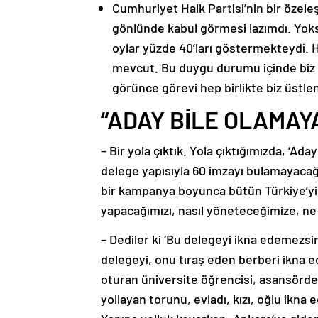
Cumhuriyet Halk Partisi’nin bir özeleş
gönlünde kabul görmesi lazımdı. Yoksa
oylar yüzde 40’ları göstermekteydi. 
mevcut. Bu duygu durumu içinde biz ‘
görünce görevi hep birlikte biz üstle
“ADAY BİLE OLAMAY
– Bir yola çıktık. Yola çıktığımızda, ‘A
delege yapısıyla 60 imzayı bulamayacağı
bir kampanya boyunca bütün Türkiye’yi g
yapacağımızı, nasıl yöneteceğimize, ne 
– Dediler ki ‘Bu delegeyi ikna edemezsin
delegeyi, onu tıraş eden berberi ikna ed
oturan üniversite öğrencisi, asansörde
yollayan torunu, evladı, kızı, oğlu ikna