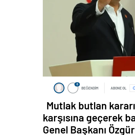
nakliyat
0
BEĞENDİM
ABONE OL
Mutlak butlan karar
karşısına geçerek b
Genel Başkanı Özgür 