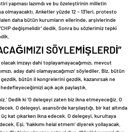
tiri yapması lazımdı ve bu özeleştirinin milletin
 olmayacaktı. Anketler yüzde 12 – 13’leri, protesto
Halen daha bütün kurumların ellerinde, arşivlerinde
CHP değişmelidir’ dedik. Sonra bu sözlerimiz tepki
ndik.
ACAĞIMIZI SÖYLEMİŞLERDİ”
day olacak imzayı dahi toplayamayacağımızı, mevcut
mızı, aday dahi olamayacağımızı’ söylediler. Biz, bütün
ezdik, bütün il kongrelerini gezdik, kazanırsak ne
hedefleyeceğimizi açık açık paylaştık.
iz.’ Dedik ki ‘O delegeyi zaten biz ikna etmeyeceğiz. O
ecek. O delegeyi, asansörde karşılaştığı, bir kat altında
 üç kat çıkarken ikna edecek. O delegeyi, kurultaya
 edecek. Eşi, ‘hakkımı helal etmem’ diyerek yollayacak.