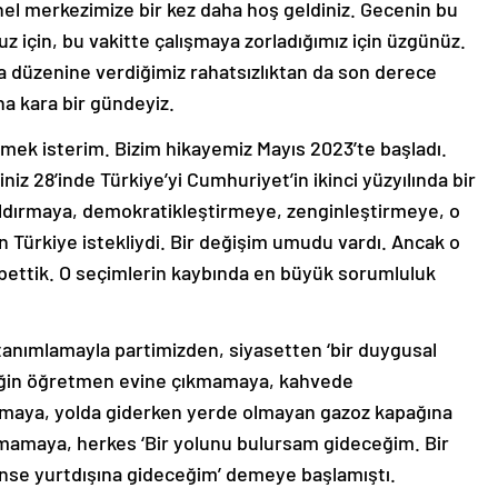
nel merkezimize bir kez daha hoş geldiniz. Gecenin bu
z için, bu vakitte çalışmaya zorladığımız için üzgünüz.
ra düzenine verdiğimiz rahatsızlıktan da son derece
 kara bir gündeyiz.
emek isterim. Bizim hikayemiz Mayıs 2023’te başladı.
iz 28’inde Türkiye’yi Cumhuriyet’in ikinci yüzyılında bir
aldırmaya, demokratikleştirmeye, zenginleştirmeye, o
 Türkiye istekliydi. Bir değişim umudu vardı. Ancak o
bettik. O seçimlerin kaybında en büyük sorumluluk
 tanımlamayla partimizden, siyasetten ‘bir duygusal
eğin öğretmen evine çıkmamaya, kahvede
aya, yolda giderken yerde olmayan gazoz kapağına
mamaya, herkes ‘Bir yolunu bulursam gideceğim. Bir
e yurtdışına gideceğim’ demeye başlamıştı.