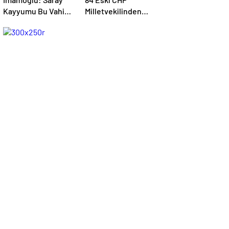
Kayyumu Bu Vahim
Milletvekilinden
İfadeleri Derhal
Daha Derhal
Okusun…
Kurultay Talebi…