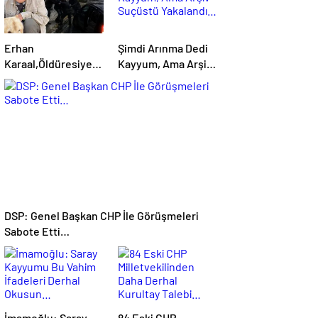
Erhan
Şimdi Arınma Dedi
Karaal,Öldüresiye
Kayyum, Ama Arşiv
Dövülmüş Elleri,
Suçüstü Yakalandı…
Ayakları Bağlı
Durumda
Bulunmuş…
DSP: Genel Başkan CHP İle Görüşmeleri
Sabote Etti…
İmamoğlu: Saray
84 Eski CHP