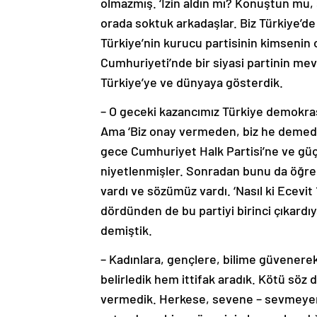
olmazmış. ‘İzin aldın mı? Konuştun mu
orada soktuk arkadaşlar. Biz Türkiye’d
Türkiye’nin kurucu partisinin kimsenin
Cumhuriyeti’nde bir siyasi partinin mev
Türkiye’ye ve dünyaya gösterdik.
– O geceki kazancımız Türkiye demokrasis
Ama ‘Biz onay vermeden, biz he demede
gece Cumhuriyet Halk Partisi’ne ve güç
niyetlenmişler. Sonradan bunu da öğre
vardı ve sözümüz vardı. ‘Nasıl ki Ecevit 1
dördünden de bu partiyi birinci çıkardıy
demiştik.
– Kadınlara, gençlere, bilime güvenere
belirledik hem ittifak aradık. Kötü söz
vermedik. Herkese, sevene – sevmeyene 