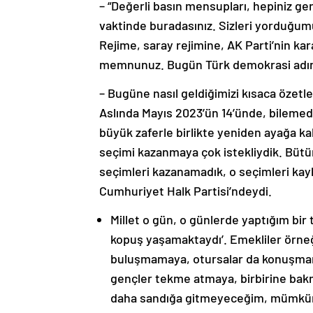
– “Değerli basın mensupları, hepiniz ge
vaktinde buradasınız. Sizleri yorduğumu
Rejime, saray rejimine, AK Parti’nin ka
memnunuz. Bugün Türk demokrasi adına
– Bugüne nasıl geldiğimizi kısaca özetl
Aslında Mayıs 2023’ün 14’ünde, bilemedin
büyük zaferle birlikte yeniden ayağa k
seçimi kazanmaya çok istekliydik. Bütün
seçimleri kazanamadık, o seçimleri kay
Cumhuriyet Halk Partisi’ndeydi.
Millet o gün, o günlerde yaptığım bir
kopuş yaşamaktaydı’. Emekliler örn
buluşmamaya, otursalar da konuşmam
gençler tekme atmaya, birbirine bak
daha sandığa gitmeyeceğim, mümküns