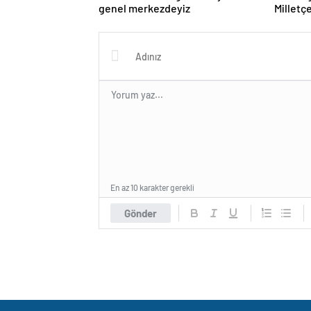
genel merkezdeyiz
Milletç
Zaman
En az 10 karakter gerekli
Gönder