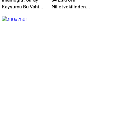
Kayyumu Bu Vahim
Milletvekilinden
İfadeleri Derhal
Daha Derhal
Okusun…
Kurultay Talebi…