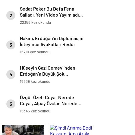
Sedat Peker Bu Defa Fena
Salladı, Yeni Video Yayımladı…
2
22358 kez okundu
Hakim, Erdoğan’ın Diplomasını
İsteyince Avukatları Reddi
3
Hakim İstedi…
15710 kez okundu
Hüseyin Gazi Cemevi’nden
Erdoğan’a Büyük Şok…
4
15639 kez okundu
Özgür Özel: Ceyar Nerede
Ceyar, Alpay Özalan Nerede…
5
15345 kez okundu