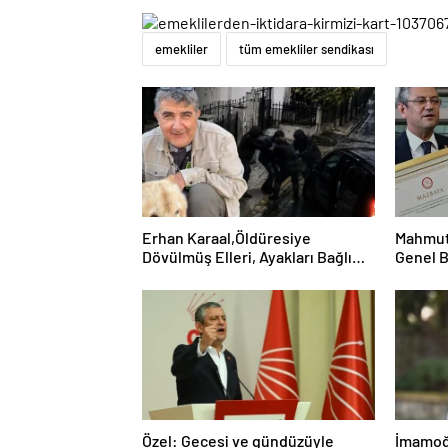
emekliler
tüm emekliler sendikası
Erhan Karaal,Öldüresiye
Mahmut 
Dövülmüş Elleri, Ayakları Bağlı
Genel 
Durumda Bulunmuş…
Özel: Gecesi ve gündüzüyle
İmamoğl