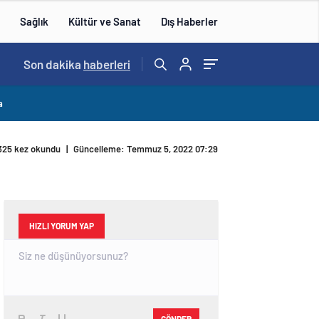
Sağlık
Kültür ve Sanat
Dış Haberler
10:17
Son dakika
/
Rasim Ozan Kütahyalı Tutuklandı…
haberleri
a
325 kez okundu
|
Güncelleme: Temmuz 5, 2022 07:29
HIZLI YORUM YAP
GÖNDER