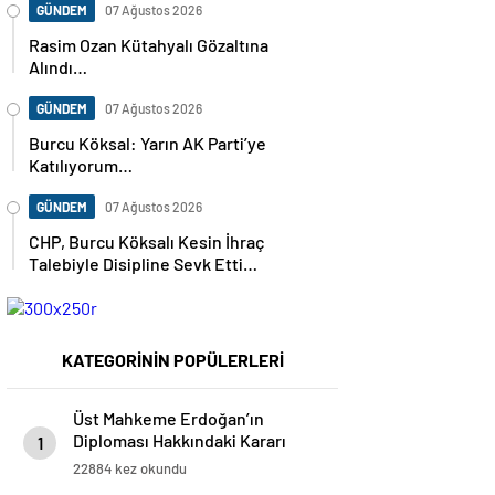
GÜNDEM
07 Ağustos 2026
Rasim Ozan Kütahyalı Gözaltına
Alındı…
GÜNDEM
07 Ağustos 2026
Burcu Köksal: Yarın AK Parti’ye
Katılıyorum…
GÜNDEM
07 Ağustos 2026
CHP, Burcu Köksalı Kesin İhraç
Talebiyle Disipline Sevk Etti…
KATEGORİNİN POPÜLERLERİ
Üst Mahkeme Erdoğan’ın
Diploması Hakkındaki Kararı
1
Kaldırdı…
22884 kez okundu