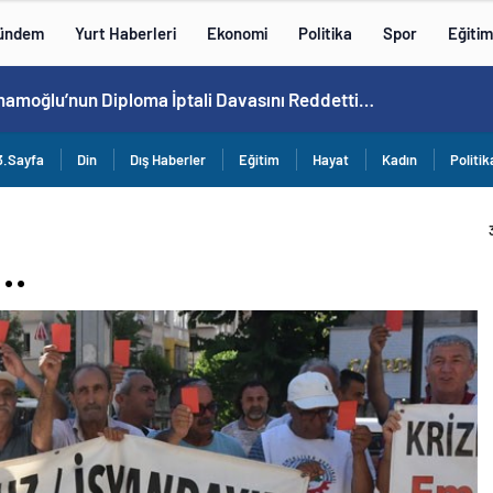
ündem
Yurt Haberleri
Ekonomi
Politika
Spor
Eğitim
 İmamoğlu’nun Diploma İptali Davasını Reddetti…
3.Sayfa
Din
Dış Haberler
Eğitim
Hayat
Kadın
Politik
i…