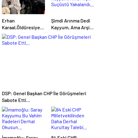
Erhan
Şimdi Arınma Dedi
Karaal,Öldüresiye
Kayyum, Ama Arşiv
Dövülmüş Elleri,
Suçüstü Yakalandı…
Ayakları Bağlı
Durumda
Bulunmuş…
DSP: Genel Başkan CHP İle Görüşmeleri
Sabote Etti…
İmamoğlu: Saray
84 Eski CHP