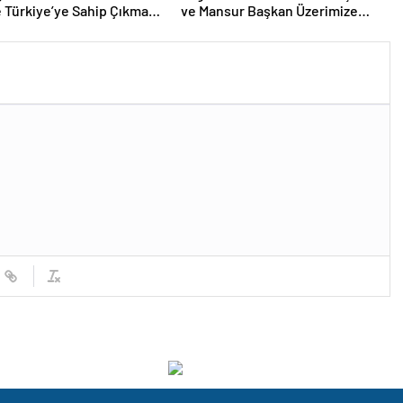
e Türkiye’ye Sahip Çıkma
ve Mansur Başkan Üzerimize
ı…
Düşeni Yapacağız…