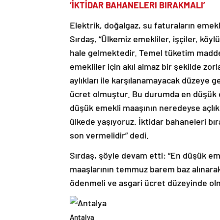
‘İKTİDAR BAHANELERI BIRAKMALI’
Elektrik, doğalgaz, su faturaların emekl
Sırdaş, “Ülkemiz emekliler, işçiler, köy
hale gelmektedir. Temel tüketim maddel
emekliler için akıl almaz bir şekilde zorl
aylıkları ile karşılanamayacak düzeye ge
ücret olmuştur. Bu durumda en düşük e
düşük emekli maaşının neredeyse açlık sı
ülkede yaşıyoruz. İktidar bahaneleri bı
son vermelidir” dedi.
Sırdaş, şöyle devam etti: “En düşük eme
maaşlarının temmuz barem baz alınarak o
ödenmeli ve asgari ücret düzeyinde olma
Antalya