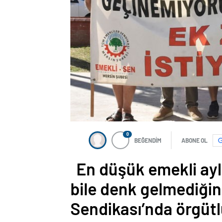
nakliyat
0
BEĞENDİM
ABONE OL
En düşük emekli aylı
bile denk gelmediği
Sendikası’nda örgütl