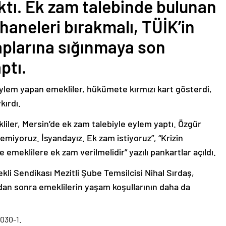
ktı. Ek zam talebinde bulunan
ahaneleri bırakmalı, TÜİK’in
aplarına sığınmaya son
ptı.
eylem yapan emekliler, hükümete kırmızı kart gösterdi,
kırdı.
iler, Mersin’de ek zam talebiyle eylem yaptı. Özgür
miyoruz. İsyandayız. Ek zam istiyoruz”, “Krizin
meklilere ek zam verilmelidir” yazılı pankartlar açıldı.
i Sendikası Mezitli Şube Temsilcisi Nihal Sırdaş,
an sonra emeklilerin yaşam koşullarının daha da