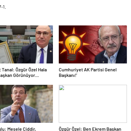
Tanal: Özgür Özel Hala
Cumhuriyet AK Partisi Genel
Başkan Görünüyor…
Başkanı!’
u: Mesele Ciddir,
Özgür Özel: Ben Ekrem Başkan