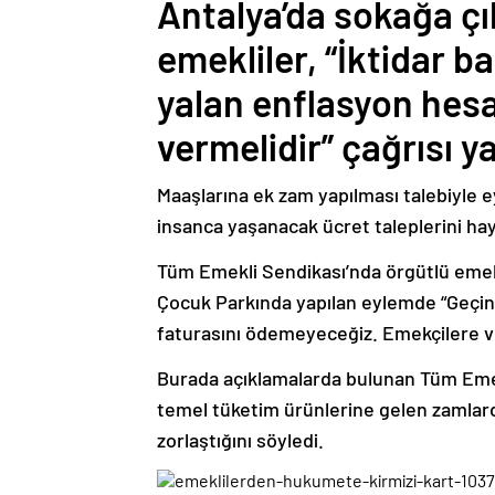
Antalya’da sokağa çı
emekliler, “İktidar b
yalan enflasyon hes
vermelidir” çağrısı ya
Maaşlarına ek zam yapılması talebiyle 
insanca yaşanacak ücret taleplerini hay
Tüm Emekli Sendikası’nda örgütlü emekl
Çocuk Parkında yapılan eylemde “Geçine
faturasını ödemeyeceğiz. Emekçilere ve e
Burada açıklamalarda bulunan Tüm Emekl
temel tüketim ürünlerine gelen zamlard
zorlaştığını söyledi.