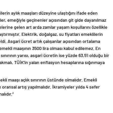
ilerin aylık maaşları düzeyine ulaştığını ifade eden
lüler, emeğiyle geçinenler açısından git gide dayanılmaz
erine gelen art arda zamlar yaşam koşullarını özellikle
aştırmıştır. Elektrik, doğalgaz, su fiyatları emeklilerin
ldi. Asgari ücret artık çalışanlar açısından ortalama
mekli maaşının 3500 lira olması kabul edilemez. En
nırının yarısı, asgari ücretin ise yüzde 63,5’i olduğu bir
rakmalı, TÜİK’in yalan enflasyon hesaplarına sığınmaya
kli maaşı açlık sınırının üstünde olmalıdır. Emekli
ransal artış yapılmalıdır. İkramiyeler yılda 4 sefer
lıdır.”