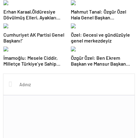
Erhan Karaal,Öldüresiye
Mahmut Tanal: Özgür Özel
Dövülmüş Elleri, Ayakları
Hala Genel Başkan
Bağlı Durumda Bulunmuş…
Görünüyor…
Cumhuriyet AK Partisi Genel
Özel: Gecesi ve gündüzüyle
Başkanı!’
genel merkezdeyiz
İmamoğlu: Mesele Ciddir,
Özgür Özel: Ben Ekrem
Milletçe Türkiye’ye Sahip
Başkan ve Mansur Başkan
Çıkma Zamanı…
Üzerimize Düşeni Yapacağız…