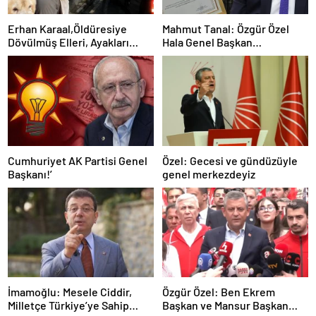
Erhan Karaal,Öldüresiye
Mahmut Tanal: Özgür Özel
Dövülmüş Elleri, Ayakları
Hala Genel Başkan
Bağlı Durumda Bulunmuş…
Görünüyor…
Cumhuriyet AK Partisi Genel
Özel: Gecesi ve gündüzüyle
Başkanı!’
genel merkezdeyiz
İmamoğlu: Mesele Ciddir,
Özgür Özel: Ben Ekrem
Milletçe Türkiye’ye Sahip
Başkan ve Mansur Başkan